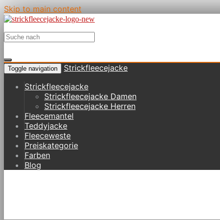
Skip to main content
Strickfleecejacke
Toggle navigation
Strickfleecejacke
Strickfleecejacke Damen
Strickfleecejacke Herren
Fleecemantel
Teddyjacke
Fleeceweste
Preiskategorie
Farben
Blog