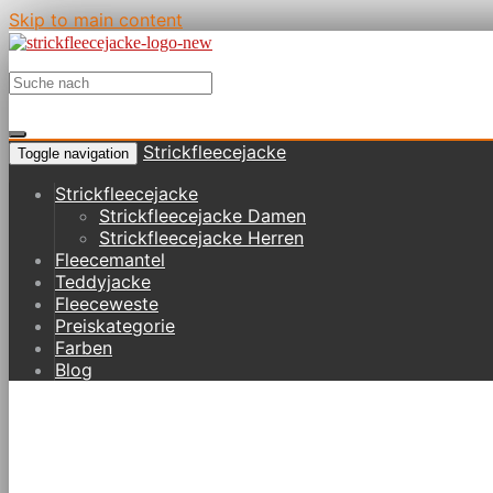
Skip to main content
Strickfleecejacke
Toggle navigation
Strickfleecejacke
Strickfleecejacke Damen
Strickfleecejacke Herren
Fleecemantel
Teddyjacke
Fleeceweste
Preiskategorie
Farben
Blog