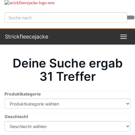
Skip
to
main
content
Strickfleecejacke
Toggl
navig
Deine Suche ergab
31
Treffer
Produktkategorie
Geschlecht