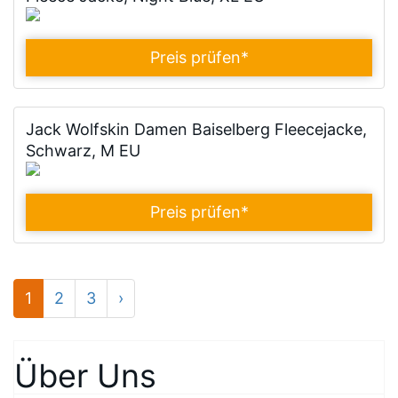
Preis prüfen
*
Jack Wolfskin Damen Baiselberg Fleecejacke,
Schwarz, M EU
Preis prüfen
*
1
2
3
›
Über Uns